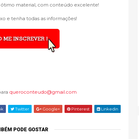
 ótimo material, com conteúdo excelente!
xo e tenha todas as informações!
para
queroconteudo@gmail.com
ok
Twitter
Google+
Pinterest
Linkedin
MBÉM PODE GOSTAR