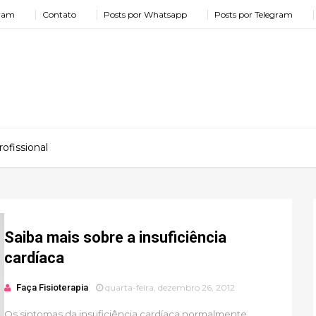
gram
Contato
Posts por Whatsapp
Posts por Telegram
ofissional
Saiba mais sobre a insuficiência
cardíaca
Faça Fisioterapia
quarta-feira, dezembro 26, 2012
Os sintomas da insuficiência cardíaca normalmente