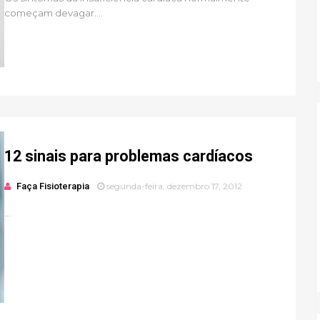
começam devagar....
12 sinais para problemas cardíacos
Faça Fisioterapia
segunda-feira, dezembro 17, 2012
...