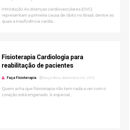
Introdução As doenças cardiovasculares (DVC)
representam a primeira causa de óbito no Brasil, dentre as
quais a insuficiência cardía...
Fisioterapia Cardiologia para
reabilitação de pacientes
Faça Fisioterapia
terça-feira, dezembro 04, 2012
Quem acha que fisioterapia não tem nada a ver com o
coração está enganado. A especial...