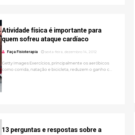
Atividade física é importante para
quem sofreu ataque cardíaco
Faça Fisioterapia
sexta-feira, dezembro 14, 2012
Getty Images Exercícios, principalmente os aeróbicos
como corrida, natação e bicicleta, reduzem o ganho c...
13 perguntas e respostas sobre a