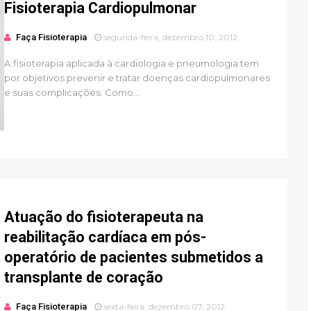
Fisioterapia Cardiopulmonar
Faça Fisioterapia
segunda-feira, dezembro 10, 2012
A fisioterapia aplicada à cardiologia e pneumologia tem
por objetivos prevenir e tratar doenças cardiopulmonares
e suas complicações. Como...
Atuação do fisioterapeuta na
reabilitação cardíaca em pós-
operatório de pacientes submetidos a
transplante de coração
Faça Fisioterapia
sexta-feira, dezembro 07, 2012