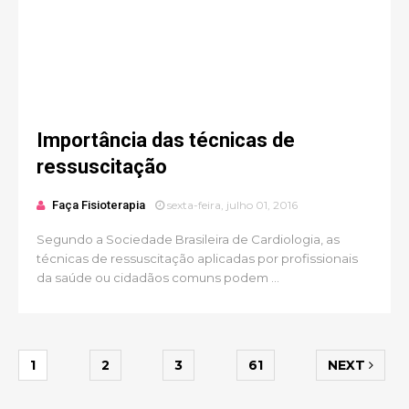
Importância das técnicas de
ressuscitação
Faça Fisioterapia
sexta-feira, julho 01, 2016
Segundo a Sociedade Brasileira de Cardiologia, as
técnicas de ressuscitação aplicadas por profissionais
da saúde ou cidadãos comuns podem ...
1
2
3
61
NEXT