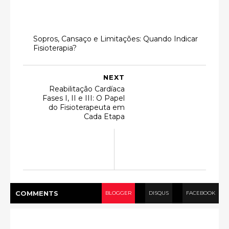
Sopros, Cansaço e Limitações: Quando Indicar
Fisioterapia?
NEXT
Reabilitação Cardíaca
Fases I, II e III: O Papel
do Fisioterapeuta em
Cada Etapa
COMMENT
S
BLOGGER
DISQUS
FACEBOOK