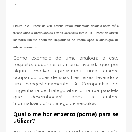
1.
Figura 1: A – Ponte de veia safena (roxo) implantada desde a aorta até o
trecho após a obstrução da artéria coronária (preto). B – Ponte de artéria
mamária interna esquerda implantada no trecho após a obstrução da
artéria coronária.
Como exemplo de uma analogia a este
respeito, podemos citar uma avenida que por
algum motivo apresentou uma cratera
ocupando duas de suas três faixas, levando a
um congestionamento. A Companhia de
Engenharia de Tráfego abre uma rua paralela
que desembocará após a cratera
"normalizando" o tráfego de veículos.
Qual o melhor enxerto (ponte) para se
utilizar?
Existem vários tipos de enxerto que o cirurgião