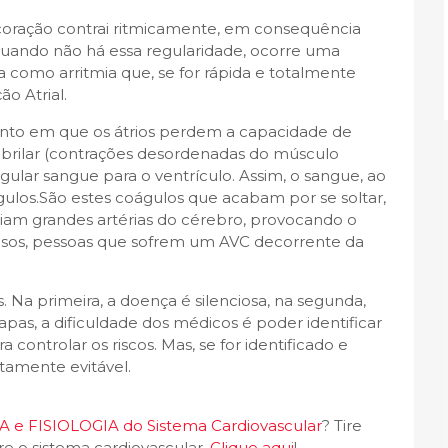
 coração contrai ritmicamente, em consequência
 Quando não há essa regularidade, ocorre uma
 como arritmia que, se for rápida e totalmente
ão Atrial.
nto em que os átrios perdem a capacidade de
ibrilar (contrações desordenadas do músculo
gular sangue para o ventrículo. Assim, o sangue, ao
gulos.São estes coágulos que acabam por se soltar,
iam grandes artérias do cérebro, provocando o
asos, pessoas que sofrem um AVC decorrente da
. Na primeira, a doença é silenciosa, na segunda,
apas, a dificuldade dos médicos é poder identificar
 controlar os riscos. Mas, se for identificado e
tamente evitável.
 e FISIOLOGIA do Sistema Cardiovascular
? Tire
re o sistema cardiovascular.
Clique aqui
!