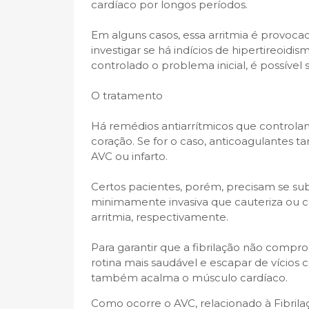
cardíaco por longos períodos.
Em alguns casos, essa arritmia é provocad
investigar se há indícios de hipertireoidi
controlado o problema inicial, é possível 
O tratamento
Há remédios antiarrítmicos que controlam
coração. Se for o caso, anticoagulantes t
AVC ou infarto.
Certos pacientes, porém, precisam se sub
minimamente invasiva que cauteriza ou c
arritmia, respectivamente.
Para garantir que a fibrilação não compr
rotina mais saudável e escapar de vícios 
também acalma o músculo cardíaco.
Como ocorre o AVC, relacionado à Fibrilaç