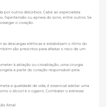
a por outros distúrbios. Cabe ao especialista
smo, hipertensão ou apneia do sono, entre outros. Se
sossegar o coração.
 as descargas elétricas e estabilizam o ritmo do
ambém são prescritos para afastar o risco de um
meter à ablação ou crioablação, uma cirurgia
ongela a parte do coração responsável pela
ometa a qualidade de vida, é essencial adotar uma
como o álcool e o cigarro. Combater o estresse
ão Atrial