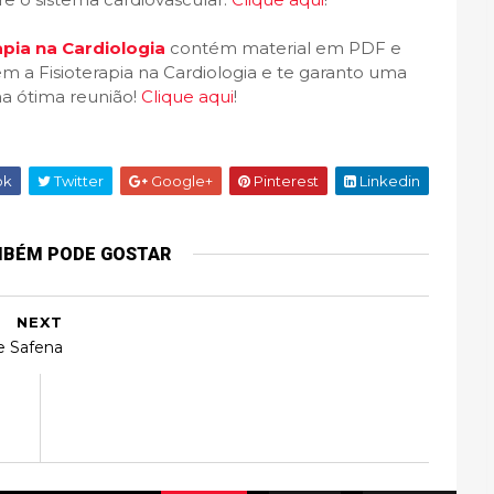
rapia na Cardiologia
contém material em PDF e
 a Fisioterapia na Cardiologia e te garanto uma
a ótima reunião!
Clique aqui
!
ok
Twitter
Google+
Pinterest
Linkedin
MBÉM PODE GOSTAR
NEXT
e Safena