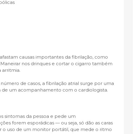
ólicas
a afastam causas importantes da fibrilação, como
. Maneirar nos drinques e cortar o cigarro também
 arritmia.
úmero de casos, a fibrilação atrial surge por uma
cia de um acompanhamento com o cardiologista.
sa os sintomas da pessoa e pede um
ções forem esporádicas — ou seja, só dão as caras
 o uso de um monitor portátil, que mede o ritmo