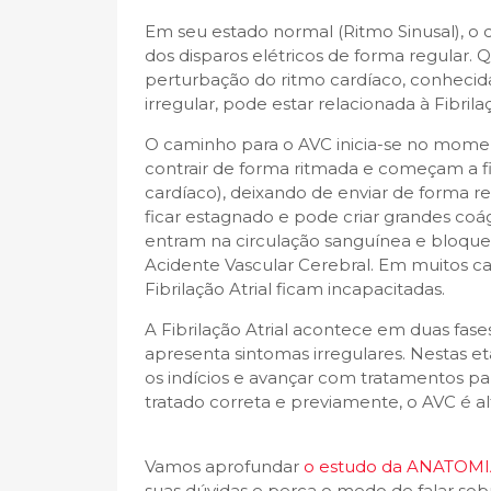
Em seu estado normal (Ritmo Sinusal), o
dos disparos elétricos de forma regular.
perturbação do ritmo cardíaco, conhecida
irregular, pode estar relacionada à Fibrilaç
O caminho para o AVC inicia-se no mome
contrair de forma ritmada e começam a f
cardíaco), deixando de enviar de forma re
ficar estagnado e pode criar grandes coá
entram na circulação sanguínea e bloque
Acidente Vascular Cerebral. Em muitos c
Fibrilação Atrial ficam incapacitadas.
A Fibrilação Atrial acontece em duas fases
apresenta sintomas irregulares. Nestas et
os indícios e avançar com tratamentos para
tratado correta e previamente, o AVC é al
Vamos aprofundar
o estudo da ANATOMIA
suas dúvidas e perca o medo de falar sob