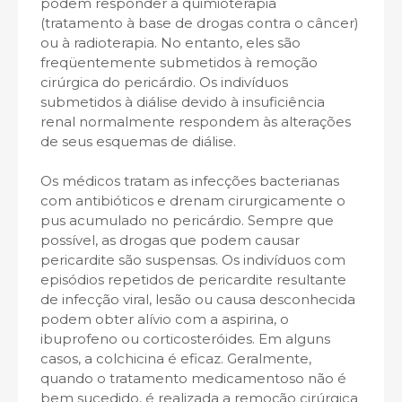
podem responder à quimioterapia
(tratamento à base de drogas contra o câncer)
ou à radioterapia. No entanto, eles são
freqüentemente submetidos à remoção
cirúrgica do pericárdio. Os indivíduos
submetidos à diálise devido à insuficiência
renal normalmente respondem às alterações
de seus esquemas de diálise.
Os médicos tratam as infecções bacterianas
com antibióticos e drenam cirurgicamente o
pus acumulado no pericárdio. Sempre que
possível, as drogas que podem causar
pericardite são suspensas. Os indivíduos com
episódios repetidos de pericardite resultante
de infecção viral, lesão ou causa desconhecida
podem obter alívio com a aspirina, o
ibuprofeno ou corticosteróides. Em alguns
casos, a colchicina é eficaz. Geralmente,
quando o tratamento medicamentoso não é
bem sucedido, é realizada a remoção cirúrgica