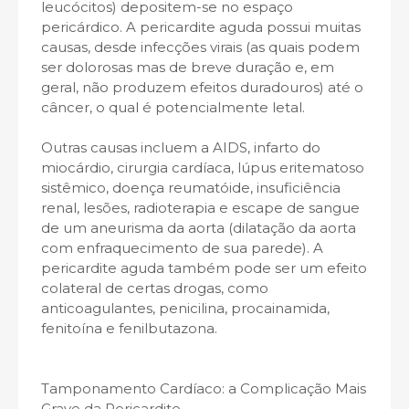
leucócitos) depositem-se no espaço
pericárdico. A pericardite aguda possui muitas
causas, desde infecções virais (as quais podem
ser dolorosas mas de breve duração e, em
geral, não produzem efeitos duradouros) até o
câncer, o qual é potencialmente letal.
Outras causas incluem a AIDS, infarto do
miocárdio, cirurgia cardíaca, lúpus eritematoso
sistêmico, doença reumatóide, insuficiência
renal, lesões, radioterapia e escape de sangue
de um aneurisma da aorta (dilatação da aorta
com enfraquecimento de sua parede). A
pericardite aguda também pode ser um efeito
colateral de certas drogas, como
anticoagulantes, penicilina, procainamida,
fenitoína e fenilbutazona.
Tamponamento Cardíaco: a Complicação Mais
Grave da Pericardite